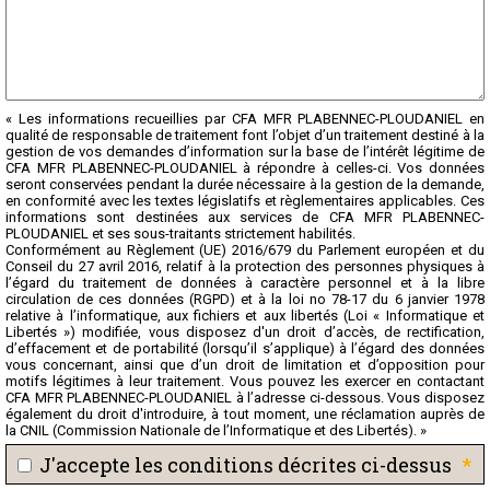
« Les informations recueillies par CFA MFR PLABENNEC-PLOUDANIEL en
qualité de responsable de traitement font l’objet d’un traitement destiné à la
gestion de vos demandes d’information sur la base de l’intérêt légitime de
CFA MFR PLABENNEC-PLOUDANIEL à répondre à celles-ci. Vos données
seront conservées pendant la durée nécessaire à la gestion de la demande,
en conformité avec les textes législatifs et règlementaires applicables. Ces
informations sont destinées aux services de CFA MFR PLABENNEC-
PLOUDANIEL et ses sous-traitants strictement habilités.
Conformément au Règlement (UE) 2016/679 du Parlement européen et du
Conseil du 27 avril 2016, relatif à la protection des personnes physiques à
l’égard du traitement de données à caractère personnel et à la libre
circulation de ces données (RGPD) et à la loi no 78-17 du 6 janvier 1978
relative à l’informatique, aux fichiers et aux libertés (Loi « Informatique et
Libertés ») modifiée, vous disposez d'un droit d’accès, de rectification,
d’effacement et de portabilité (lorsqu’il s’applique) à l’égard des données
vous concernant, ainsi que d’un droit de limitation et d’opposition pour
motifs légitimes à leur traitement. Vous pouvez les exercer en contactant
CFA MFR PLABENNEC-PLOUDANIEL à l’adresse ci-dessous. Vous disposez
également du droit d'introduire, à tout moment, une réclamation auprès de
la CNIL (Commission Nationale de l’Informatique et des Libertés). »
*
J'accepte les conditions décrites ci-dessus