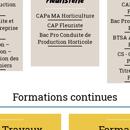
uction
CA
e
CAPa MA Horticulture
ite et
Bac Pr
CAP Fleuriste
treprise
Bac Pro Conduite de
BTSA 
Production Horticole
on –
on –
CS -
ion des
P
miers
Titr
Formations continues
/ Travaux
Forma