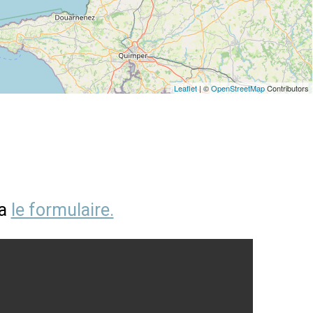
Leaflet
| ©
OpenStreetMap
Contributors
ia
le formulaire.