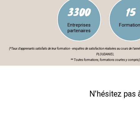
3300
15
Entreprises
Formatio
partenaires
(*Taux d'apprenants satisfaits de leur formation - enquêtes de satisfaction réalisées au cours de l
PLOUDANIEL
** Toutes formations, formations courtes y compris)
N'hésitez pas 