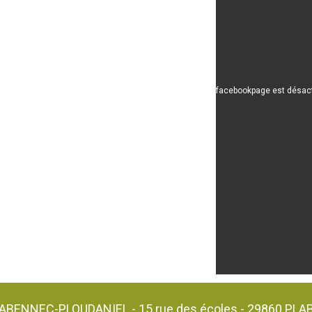
facebookpage est désacti
ABENNEC-PLOUDANIEL - 15 rue des écoles - 29860 PL