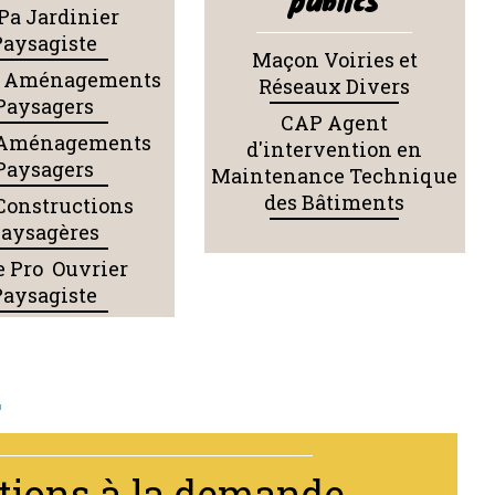
Pa Jardinier
Paysagiste
Maçon Voiries et
o Aménagements
Réseaux Divers
Paysagers
CAP Agent
Aménagements
d'intervention en
Paysagers
Maintenance Technique
des Bâtiments
 Constructions
aysagères
e Pro Ouvrier
Paysagiste
tions à la demande