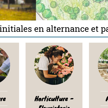
nitiales en alternance et 
ure
Horticulture -
Fleuristerie