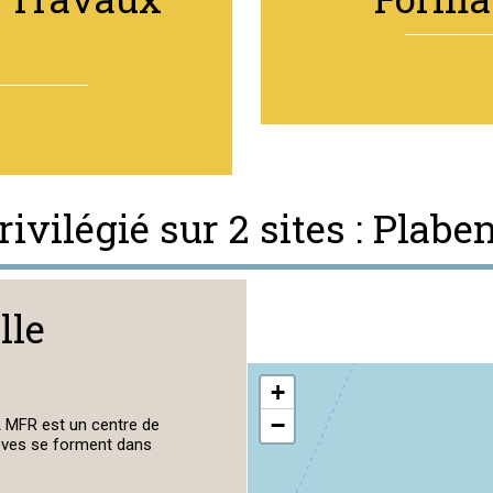
ivilégié sur 2 sites : Plab
lle
+
−
FA MFR est un centre de
lèves se forment dans